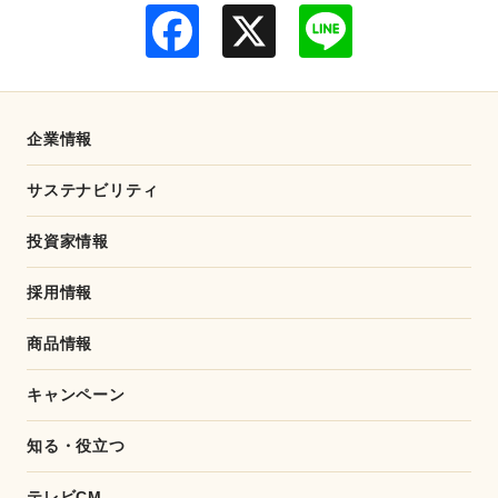
F
L
a
i
c
n
e
e
b
o
o
企業情報
k
サステナビリティ
投資家情報
採用情報
商品情報
キャンペーン
知る・役立つ
テレビCM