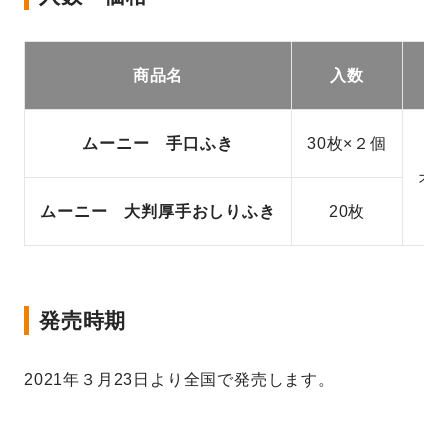
商品名
入数
ムーニー 手口ふき
30枚×２個
オ
ムーニー 大判厚手おしりふき
20枚
発売時期
2021年３月23日より全国で発売します。