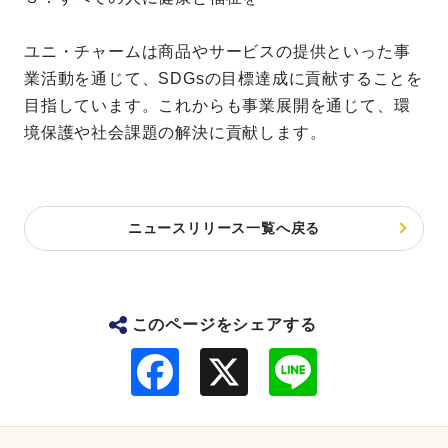
ユニ・チャームは商品やサービスの提供といった事
業活動を通じて、SDGsの目標達成に貢献することを
目指しています。これからも事業展開を通じて、環
境保護や社会課題の解決に貢献します。
ニュースリリース一覧へ戻る
このページをシェアする
F
L
a
i
c
n
e
e
b
o