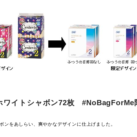
ホワイトシャボン72枚 #NoBagForM
ャボンをあしらい、爽やかなデザインに仕上げました。