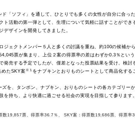
品ブランド「ソフィ」を通して、ひとりでも多くの女性が自分に合
クト活動の第一弾として、生理について気軽に話すことができ
ジデザインを開発してきました。
ロジェクトメンバー５人と多くの討議を重ね、約100の候補から
4,045票が集まり、上位２案の得票率の差はわずか0.3％と
で発売する予定でしたが、僅差となった投票結果を受け、検討
※１
めたSKY案
をナプキンとおりものシートとして商品化する
シリーズを、タンポン、ナプキン、おりものシートの各カテゴリーか
肢を持ち、より快適に過ごせる社会の実現を目指して参ります
857票、得票率36.7％、 SKY案：得票数19,686票、得票率36.4