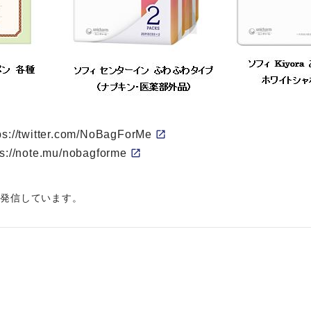
ps://twitter.com/NoBagForMe
ps://note.mu/nobagforme
から発信しています。