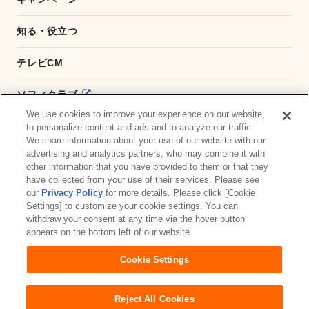
知る・役立つ
テレビCM
ソフィクラブ
We use cookies to improve your experience on our website,
かんたん応募サービス
to personalize content and ads and to analyze our traffic.
We share information about your use of our website with our
advertising and analytics partners, who may combine it with
ダイレクトショップ
other information that you have provided to them or that they
have collected from your use of their services. Please see
商品取扱い店舗検索
our
Privacy Policy
for more details. Please click [Cookie
Settings] to customize your cookie settings. You can
withdraw your consent at any time via the hover button
お問い合わせ
サイトマップ
ウェブサイト利用規約
appears on the bottom left of our website.
公式アカウント コミュニティガイドライン
Cookie Settings
プライバシーポリシー
障がいの表記について
Reject All Cookies