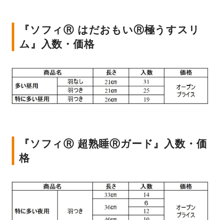
『ソフィⓇ はだおもいⓇ極うすスリ
ム』入数・価格
『ソフィⓇ 超熟睡Ⓡガード』入数・価
格