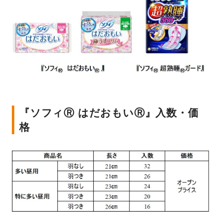
『ソフィⓇ はだおもいⓇ』入数・価
格