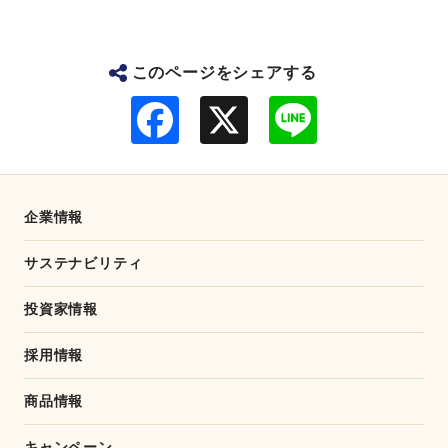
このページをシェアする
F
L
a
i
c
n
e
e
b
o
o
企業情報
k
サステナビリティ
投資家情報
採用情報
商品情報
キャンペーン