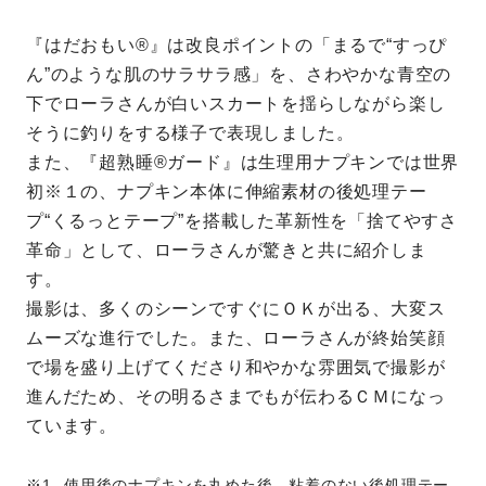
『はだおもい®』は改良ポイントの「まるで“すっぴ
ん”のような肌のサラサラ感」を、さわやかな青空の
下でローラさんが白いスカートを揺らしながら楽し
そうに釣りをする様子で表現しました。
また、『超熟睡®ガード』は生理用ナプキンでは世界
初※１の、ナプキン本体に伸縮素材の後処理テー
プ“くるっとテープ”を搭載した革新性を「捨てやすさ
革命」として、ローラさんが驚きと共に紹介しま
す。
撮影は、多くのシーンですぐにＯＫが出る、大変ス
ムーズな進行でした。また、ローラさんが終始笑顔
で場を盛り上げてくださり和やかな雰囲気で撮影が
進んだため、その明るさまでもが伝わるＣＭになっ
ています。
使用後のナプキンを丸めた後、粘着のない後処理テー