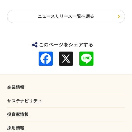
ニュースリリース一覧へ戻る
このページをシェアする
F
L
a
i
c
n
e
e
b
o
o
企業情報
k
サステナビリティ
投資家情報
採用情報