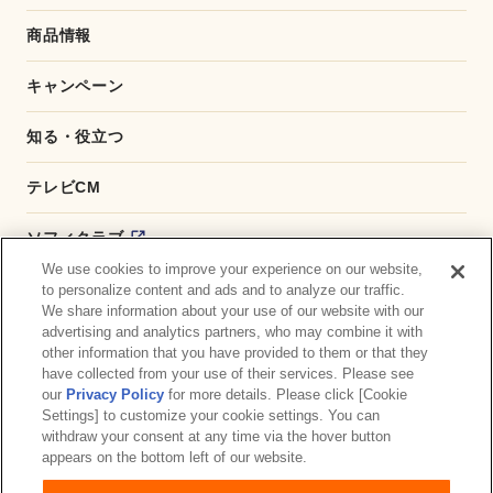
商品情報
キャンペーン
知る・役立つ
テレビCM
ソフィクラブ
We use cookies to improve your experience on our website,
かんたん応募サービス
to personalize content and ads and to analyze our traffic.
We share information about your use of our website with our
advertising and analytics partners, who may combine it with
ダイレクトショップ
other information that you have provided to them or that they
have collected from your use of their services. Please see
商品取扱い店舗検索
our
Privacy Policy
for more details. Please click [Cookie
Settings] to customize your cookie settings. You can
withdraw your consent at any time via the hover button
お問い合わせ
サイトマップ
ウェブサイト利用規約
appears on the bottom left of our website.
公式アカウント コミュニティガイドライン