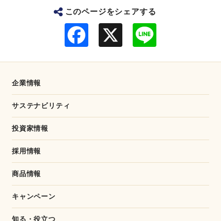
このページをシェアする
F
L
a
i
c
n
e
e
b
o
o
企業情報
k
サステナビリティ
投資家情報
採用情報
商品情報
キャンペーン
知る・役立つ