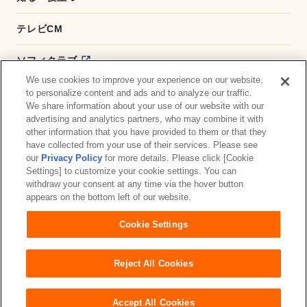
テレビCM
ソフィクラブ
We use cookies to improve your experience on our website,
かんたん応募サービス
to personalize content and ads and to analyze our traffic.
We share information about your use of our website with our
advertising and analytics partners, who may combine it with
ダイレクトショップ
other information that you have provided to them or that they
have collected from your use of their services. Please see
商品取扱い店舗検索
our
Privacy Policy
for more details. Please click [Cookie
Settings] to customize your cookie settings. You can
withdraw your consent at any time via the hover button
お問い合わせ
サイトマップ
ウェブサイト利用規約
appears on the bottom left of our website.
公式アカウント コミュニティガイドライン
Cookie Settings
プライバシーポリシー
障がいの表記について
Reject All Cookies
Accept All Cookies