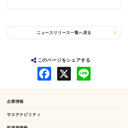
ニュースリリース一覧へ戻る
このページをシェアする
F
L
a
i
c
n
e
e
b
o
o
企業情報
k
サステナビリティ
投資家情報