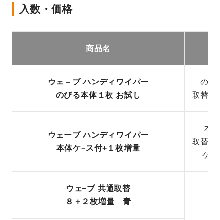
入数・価格
商品名
ウェ－ブ ハンディワイパー
のび
のびる本体１枚 お試し
取替シ
本
ウェーブ ハンディワイパー
取替シ
本体ケ−ス付+１枚増量
ケー
ウェ−ブ 共通取替
８＋２枚増量 青