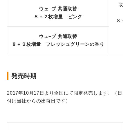
取替
ウェ−ブ 共通取替
８＋２枚増量 ピンク
８＋
ウェ−ブ 共通取替
８＋２枚増量 フレッシュグリーンの香り
発売時期
2017年10月17日より全国にて限定発売します。（日
付は当社からの出荷日です）