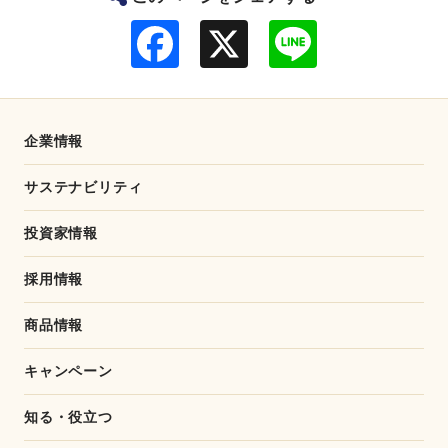
F
L
a
i
c
n
e
e
b
o
o
企業情報
k
サステナビリティ
投資家情報
採用情報
商品情報
キャンペーン
知る・役立つ