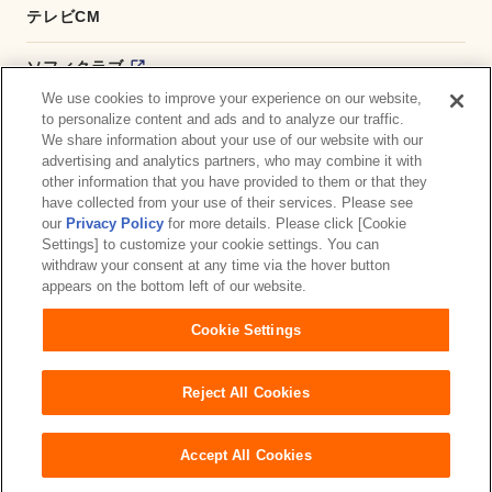
テレビCM
ソフィクラブ
We use cookies to improve your experience on our website,
かんたん応募サービス
to personalize content and ads and to analyze our traffic.
We share information about your use of our website with our
advertising and analytics partners, who may combine it with
ダイレクトショップ
other information that you have provided to them or that they
have collected from your use of their services. Please see
商品取扱い店舗検索
our
Privacy Policy
for more details. Please click [Cookie
Settings] to customize your cookie settings. You can
withdraw your consent at any time via the hover button
お問い合わせ
サイトマップ
ウェブサイト利用規約
appears on the bottom left of our website.
公式アカウント コミュニティガイドライン
Cookie Settings
プライバシーポリシー
障がいの表記について
Reject All Cookies
Accept All Cookies
Copyright© Unicharm Corporation