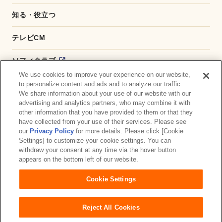
知る・役立つ
テレビCM
ソフィクラブ
We use cookies to improve your experience on our website,
かんたん応募サービス
to personalize content and ads and to analyze our traffic.
We share information about your use of our website with our
advertising and analytics partners, who may combine it with
ダイレクトショップ
other information that you have provided to them or that they
have collected from your use of their services. Please see
商品取扱い店舗検索
our
Privacy Policy
for more details. Please click [Cookie
Settings] to customize your cookie settings. You can
withdraw your consent at any time via the hover button
お問い合わせ
サイトマップ
ウェブサイト利用規約
appears on the bottom left of our website.
公式アカウント コミュニティガイドライン
Cookie Settings
プライバシーポリシー
障がいの表記について
Reject All Cookies