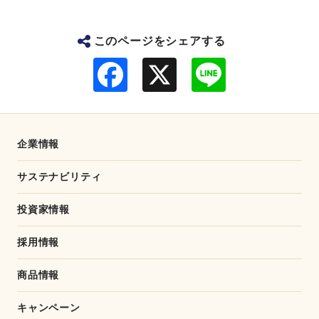
このページをシェアする
F
L
a
i
c
n
e
e
b
o
o
企業情報
k
サステナビリティ
投資家情報
採用情報
商品情報
キャンペーン