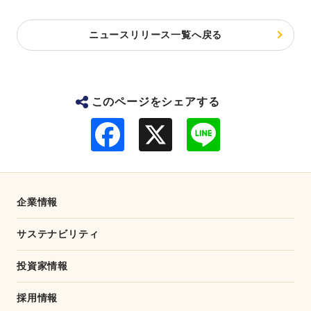
ニュースリリース一覧へ戻る
このページをシェアする
F
L
a
i
c
n
e
e
b
o
o
企業情報
k
サステナビリティ
投資家情報
採用情報