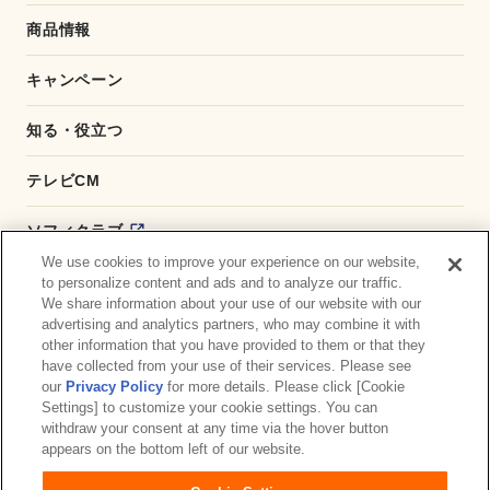
商品情報
キャンペーン
知る・役立つ
テレビCM
ソフィクラブ
We use cookies to improve your experience on our website,
かんたん応募サービス
to personalize content and ads and to analyze our traffic.
We share information about your use of our website with our
advertising and analytics partners, who may combine it with
ダイレクトショップ
other information that you have provided to them or that they
have collected from your use of their services. Please see
商品取扱い店舗検索
our
Privacy Policy
for more details. Please click [Cookie
Settings] to customize your cookie settings. You can
withdraw your consent at any time via the hover button
お問い合わせ
サイトマップ
ウェブサイト利用規約
appears on the bottom left of our website.
公式アカウント コミュニティガイドライン