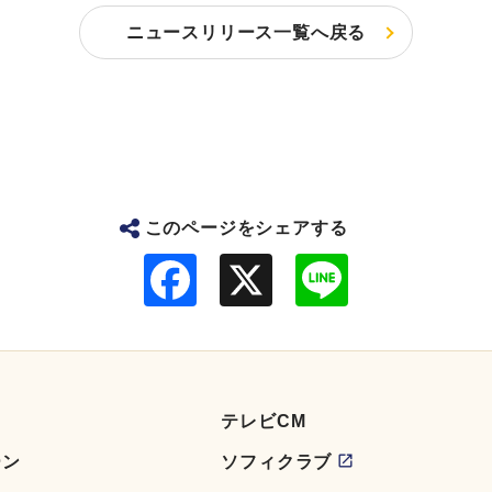
ニュースリリース一覧へ戻る
このページをシェアする
F
L
a
i
c
n
e
e
b
o
o
k
テレビCM
ーン
ソフィクラブ