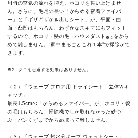
用時の空気の流れを抑え、ホコリを舞い上げませ
ん。さらに、毛足の長い「からめる密着ファイバ
ー」と「ギザギザかき出しシート」が、平面・曲
面・凸凹はもちろん、わずかなスキマにもフィット
するので、ホコリ・髪の毛・ハウスダスト
をから
※２
めて離しません。“家中まるごとこれ１本”で掃除がで
きます。
ダニを忌避する効果はありません。
（２）「ウェーブ フロア用 ドライシート 立体Ｗキ
ャッチ」
最長1.5cmの「からめるファイバー」が、ホコリ・髪
の毛はもちろん、掃除機でしか取れなかった砂つ
ぶ・パンくずまでからめ取って離しません。
（３）「ウェーブ 超水分キープ ウェットシート」