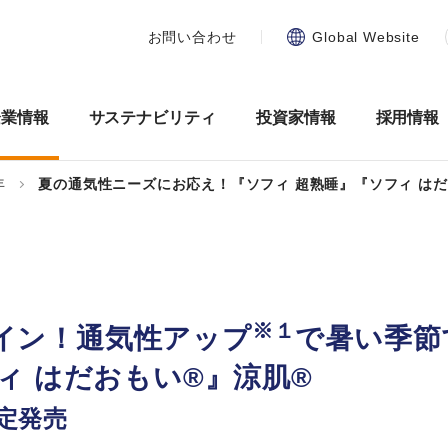
お問い合わせ
Global Website
企業情報
サステナビリティ
投資家情報
採用情報
年
夏の通気性ニーズにお応え！『ソフィ 超熟睡』『ソフィ は
※１
イン！通気性アップ
で暑い季節
ィ はだおもい®』涼肌®
限定発売