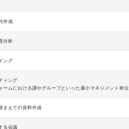
料作成
題分析
イング
ティング
ャームにおける課やグループといった最小マネジメント単位
踏まえての資料作成
する会議