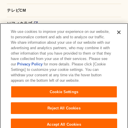
テレビCM
ソフィクラブ
We use cookies to improve your experience on our website,
かんたん応募サービス
to personalize content and ads and to analyze our traffic.
We share information about your use of our website with our
advertising and analytics partners, who may combine it with
ダイレクトショップ
other information that you have provided to them or that they
have collected from your use of their services. Please see
商品取扱い店舗検索
our
Privacy Policy
for more details. Please click [Cookie
Settings] to customize your cookie settings. You can
withdraw your consent at any time via the hover button
お問い合わせ
サイトマップ
ウェブサイト利用規約
appears on the bottom left of our website.
公式アカウント コミュニティガイドライン
Cookie Settings
プライバシーポリシー
障がいの表記について
Reject All Cookies
Accept All Cookies
Copyright© Unicharm Corporation