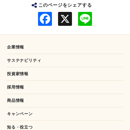
このページをシェアする
F
L
a
i
c
n
e
e
b
o
o
企業情報
k
サステナビリティ
投資家情報
採用情報
商品情報
キャンペーン
知る・役立つ