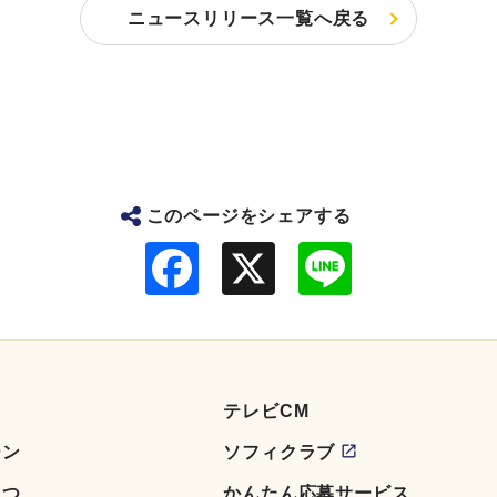
ニュースリリース一覧へ戻る
このページをシェアする
F
L
a
i
c
n
e
e
b
o
o
k
テレビCM
ーン
ソフィクラブ
立つ
かんたん応募サービス