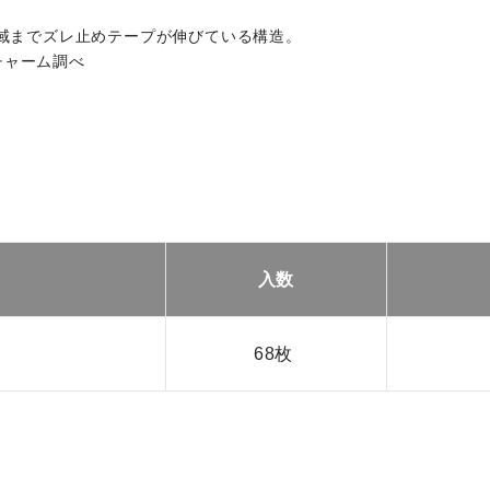
域までズレ止めテープが伸びている構造。
チャーム調べ
入数
68枚